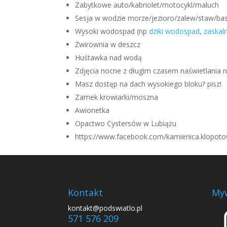
Zabytkowe auto/kabriolet/motocykl/maluch
Sesja w wodzie morze/jezioro/zalew/staw/ba
Wysoki wodospad (np
dziki wodospad
,
zaskaln
Żwirownia w deszcz
Huśtawka nad wodą
Zdjęcia nocne z długim czasem naświetlania np
Masz dostęp na dach wysokiego bloku? pisz!
Zamek krowiarki/moszna
Awionetka
Opactwo Cystersów w Lubiążu
https://www.facebook.com/kamienica.klopotow
Kontakt
My
kontakt@podswiatlo.pl
571 576 209