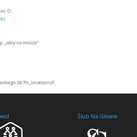
sen 🙂
ik
)
: „iskry na moście”
skiego.38/?hc_location=ufi
wed
Ślub Na Głowie