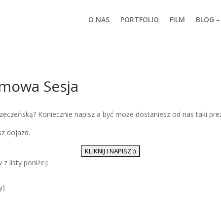
O NAS
PORTFOLIO
FILM
BLOG – 
rmowa Sesja
eczeńską? Koniecznie napisz a być może dostaniesz od nas taki prez
sz dojazd.
 listy poniżej:
y)